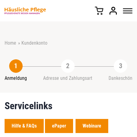
Z
u
m
I
n
h
Home
»
Kundenkonto
a
l
t
s
p
r
Anmeldung
Adresse und Zahlungsart
Dankeschön
i
n
g
Servicelinks
e
n
Hilfe & FAQs
ePaper
Webinare