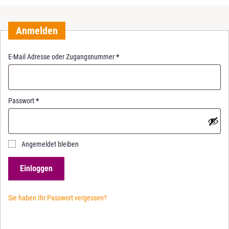
Anmelden
R
E-Mail Adresse oder Zugangsnummer
*
e
q
u
i
R
Passwort
*
r
e
e
q
d
u
i
Angemeldet bleiben
r
e
Einloggen
d
Sie haben Ihr Passwort vergessen?