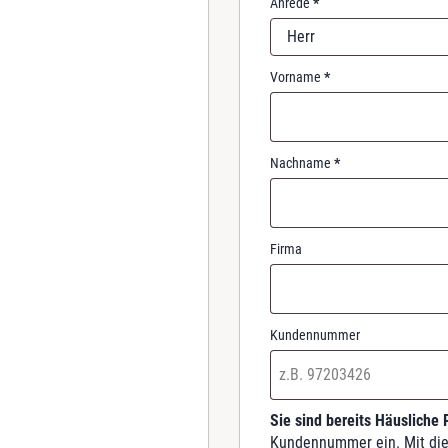
Anrede
*
r
Herr
e
d
Vorname
*
Nachname
*
Firma
Kundennummer
Sie sind bereits Häusliche
Kundennummer ein. Mit die