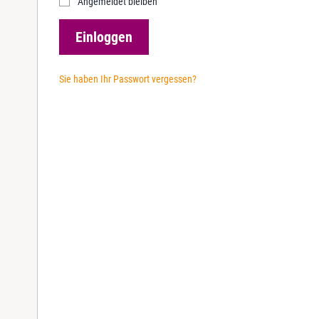
Angemeldet bleiben
r
e
Einloggen
d
Sie haben Ihr Passwort vergessen?