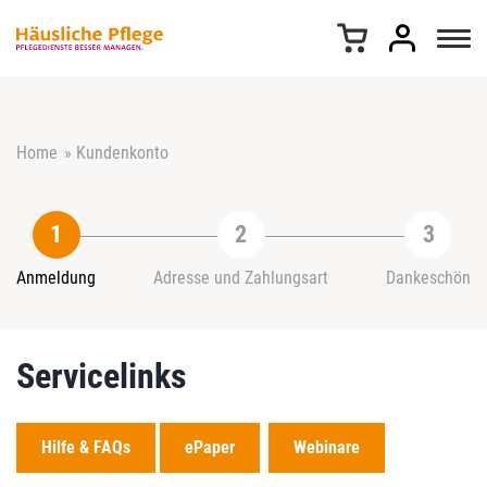
Z
u
m
I
n
h
Home
»
Kundenkonto
a
l
t
s
p
r
Anmeldung
Adresse und Zahlungsart
Dankeschön
i
n
g
Servicelinks
e
n
Hilfe & FAQs
ePaper
Webinare