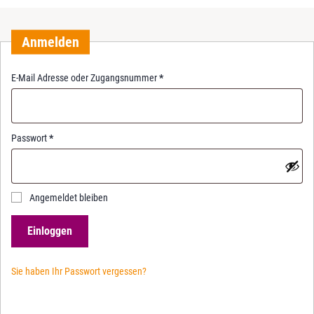
Anmelden
R
E-Mail Adresse oder Zugangsnummer
*
e
q
u
i
R
Passwort
*
r
e
e
q
d
u
i
Angemeldet bleiben
r
e
Einloggen
d
Sie haben Ihr Passwort vergessen?