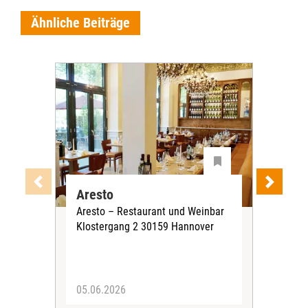
Ähnliche Beiträge
Aresto
Sti
Aresto – Restaurant und Weinbar
Stif
Klostergang 2 30159 Hannover
Heil
Han
05.06.2026
19.