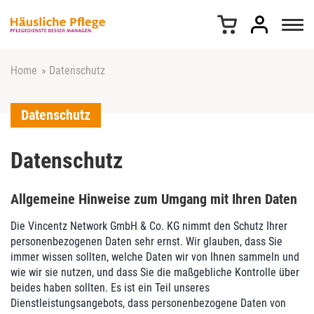
Z
u
m
I
n
Home
»
Datenschutz
h
a
Datenschutz
l
t
s
Datenschutz
p
r
i
Allgemeine Hinweise zum Umgang mit Ihren Daten
n
g
Die Vincentz Network GmbH & Co. KG nimmt den Schutz Ihrer
e
personenbezogenen Daten sehr ernst. Wir glauben, dass Sie
n
immer wissen sollten, welche Daten wir von Ihnen sammeln und
wie wir sie nutzen, und dass Sie die maßgebliche Kontrolle über
beides haben sollten. Es ist ein Teil unseres
Dienstleistungsangebots, dass personenbezogene Daten von