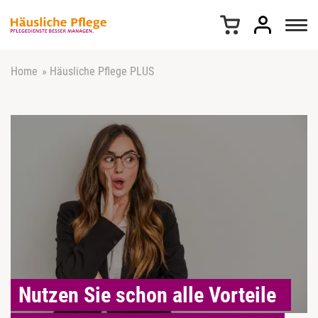
Z
u
m
I
n
Home
»
Häusliche Pflege PLUS
h
a
l
t
s
p
r
i
n
g
e
n
Nutzen Sie schon alle Vorteile