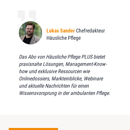
Lukas Sander
Lukas Sander
Lukas Sander
Chefredakteur
Chefredakteur
Chefredakteur
Häusliche Pflege
Häusliche Pflege
Häusliche Pflege
Das Abo von Häusliche Pflege PLUS bietet
Das Abo von Häusliche Pflege PLUS bietet
Das Abo von Häusliche Pflege PLUS bietet
praxisnahe Lösungen, Management-Know-
praxisnahe Lösungen, Management-Know-
praxisnahe Lösungen, Management-Know-
how und exklusive Ressourcen wie
how und exklusive Ressourcen wie
how und exklusive Ressourcen wie
Onlinedossiers, Markteinblicke, Webinare
Onlinedossiers, Markteinblicke, Webinare
Onlinedossiers, Markteinblicke, Webinare
und aktuelle Nachrichten für einen
und aktuelle Nachrichten für einen
und aktuelle Nachrichten für einen
Wissensvorsprung in der ambulanten Pflege.
Wissensvorsprung in der ambulanten Pflege.
Wissensvorsprung in der ambulanten Pflege.