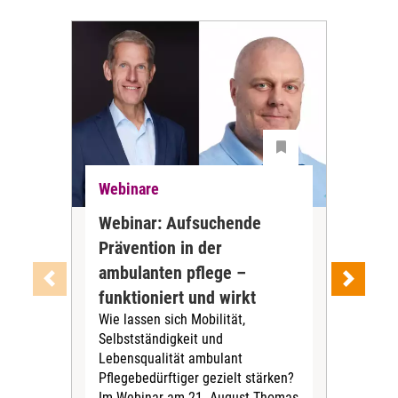
Webinare
Web
Webinar: Aufsuchende
Web
Prävention in der
nac
ambulanten pflege –
wir
Im 
funktioniert und wirkt
am 1
Wie lassen sich Mobilität,
Ber
Selbstständigkeit und
Pfle
Lebensqualität ambulant
zei
Pflegebedürftiger gezielt stärken?
Ber
Im Webinar am 21. August Thomas