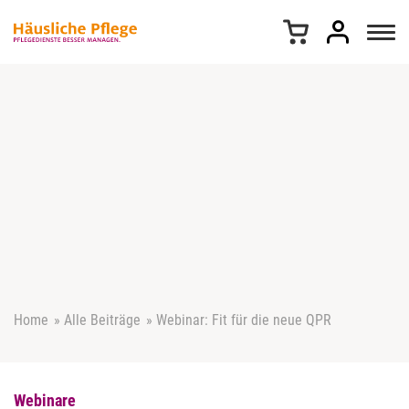
Z
u
m
I
n
h
a
l
t
s
p
r
i
n
g
e
Home
»
Alle Beiträge
»
Webinar: Fit für die neue QPR
n
Webinare