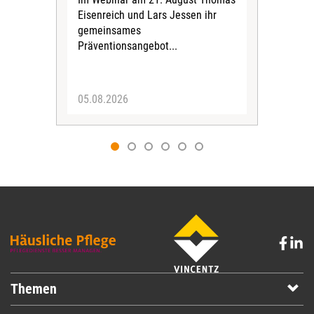
wer
Eisenreich und Lars Jessen ihr
gemeinsames
Präventionsangebot...
05.08.2026
10.
Themen