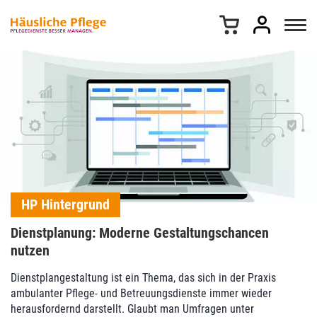
Z
u
m
I
n
h
a
l
t
s
p
r
i
HP Hintergrund
n
g
Dienstplanung: Moderne Gestaltungschancen
e
nutzen
n
Dienstplangestaltung ist ein Thema, das sich in der Praxis
ambulanter Pflege- und Betreuungsdienste immer wieder
herausfordernd darstellt. Glaubt man Umfragen unter