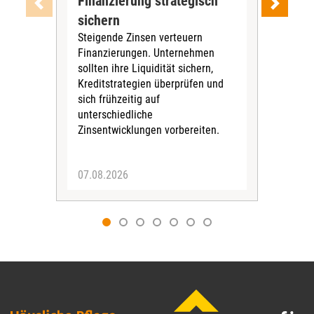
Finanzierung strategisch
nic
sichern
Str
Steigende Zinsen verteuern
Ein
Finanzierungen. Unternehmen
eig
sollten ihre Liquidität sichern,
Amb
Kreditstrategien ­überprüfen und
mögl
sich frühzeitig auf
jede
unterschiedliche
Per
Zinsentwicklungen vorbereiten.
wirt
07.08.2026
06.