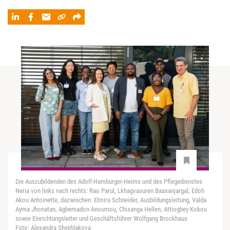
Die Auszubildenden des Adolf-Hamburger-Heims und des Pflegedienstes
Neria von links nach rechts: Rao Parul, Lkhagvasuren Baasanjargal, Edoh
Akou Antoinette, dazwischen: Elmira Schneider, Ausbildungsleitung, Valda
Ayma Jhonatan, Agbemadon Anoumou, Chisanga Hellen, Attiogbey Kokou
sowie Einrichtungsleiter und Geschäftsführer Wolfgang Brockhaus
Foto: Alexandra Shyshlakova