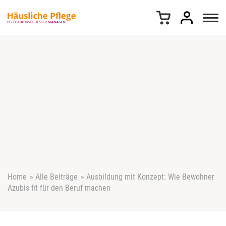
Z
u
m
I
n
h
a
l
t
s
p
r
i
n
g
e
Home
»
Alle Beiträge
»
Ausbildung mit Konzept: Wie Bewohner
n
Azubis fit für den Beruf machen