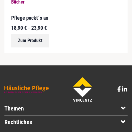
D
Bücher
i
e
Pflege packt´s an
s
18,90
€
-
23,90
€
e
s
Zum Produkt
P
r
o
d
u
k
t
w
e
i
s
Themen
t
m
Rechtliches
e
h