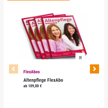
FlexAbos
Flex
Altenpflege FlexAbo
Häus
ab
109,00
€
Häusli
für Le
ambula
eine F
Tipps,