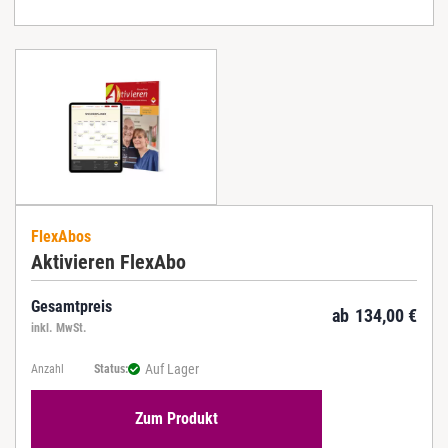
FlexAbos
Aktivieren FlexAbo
Gesamtpreis
ab
134,00
€
inkl. MwSt.
Auf Lager
Anzahl
Status:
Zum Produkt