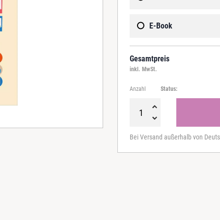
E-Book
Gesamtpreis
inkl. MwSt.
Anzahl
Status:
E
r
Bei Versand außerhalb von Deuts
f
o
l
g
r
e
i
c