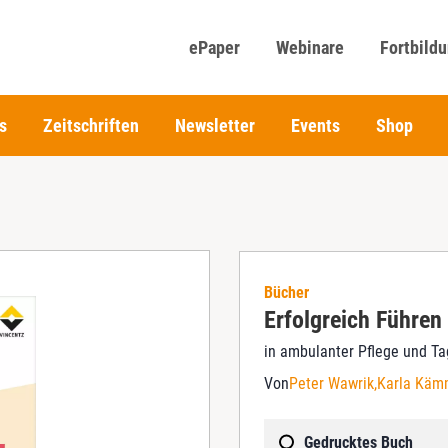
ePaper
Webinare
Fortbild
s
Zeitschriften
Newsletter
Events
Shop
Bücher
Erfolgreich Führen
in ambulanter Pflege und Ta
Von
Peter Wawrik
Karla Käm
Gedrucktes Buch