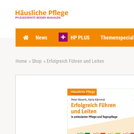
Z
u
m
I
n
h
News
HP PLUS
Themenspecial
a
l
t
Home
»
Shop
»
Erfolgreich Führen und Leiten
s
p
r
i
n
g
e
n