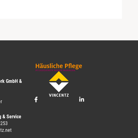
ork GmbH &
r
g & Service
-253
tz.net