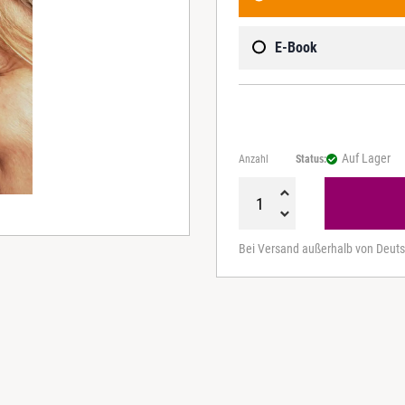
E-Book
Auf Lager
Anzahl
Status:
E
x
Bei Versand außerhalb von Deuts
p
e
r
t
e
n
s
t