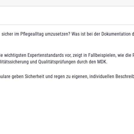
a
n
d
a
r
ie sicher im Pflegealltag umzusetzen? Was ist bei der Dokumentation
d
s
p
r
e wichtigsten Expertenstandards vor, zeigt in Fallbeispielen, wie di
a
litätssicherung und Qualitätsprüfungen durch den MDK.
k
t
ulare geben Sicherheit und regen zu eigenen, individuellen Beschrei
i
s
c
h
a
n
w
e
n