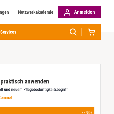
Anmelden
ungen
Netzwerkakademie
Services
 praktisch anwenden
ll und neuem Pflegebedürftigkeitsbegriff
 Rommel
38,90
€