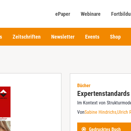
ePaper
Webinare
Fortbild
s
Zeitschriften
Newsletter
Events
Shop
Bücher
Expertenstandards
Im Kontext von Strukturmode
Von
Sabine Hindrichs
Ulrich
Gedrucktes Buch