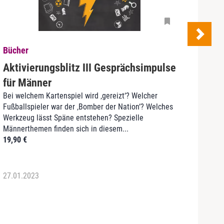
Bücher
Büch
Aktivierungsblitz III Gesprächsimpulse
Kina
Leben
für Männer
Grund
Bei welchem Kartenspiel wird ‚gereizt‘? Welcher
und A
Fußballspieler war der ‚Bomber der Nation‘? Welches
Mensc
Werkzeug lässt Späne entstehen? Spezielle
Grüne
Männerthemen finden sich in diesem...
34,9
19,90
€
27.01.2023
27.01