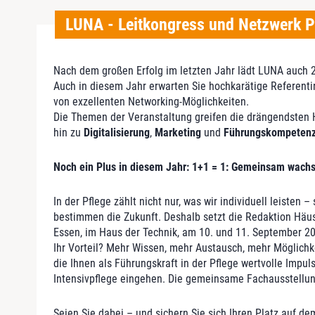
LUNA - Leitkongress und Netzwerk P
Nach dem großen Erfolg im letzten Jahr lädt LUNA auch 2
Auch in diesem Jahr erwarten Sie hochkarätige Referenti
von exzellenten Networking-Möglichkeiten.
Die Themen der Veranstaltung greifen die drängendsten 
hin zu
Digitalisierung
,
Marketing
und
Führungskompeten
Noch ein Plus in diesem Jahr: 1+1 = 1: Gemeinsam wach
In der Pflege zählt nicht nur, was wir individuell leist
bestimmen die Zukunft. Deshalb setzt die Redaktion Häus
Essen, im Haus der Technik, am 10. und 11. September 2
Ihr Vorteil? Mehr Wissen, mehr Austausch, mehr Möglichk
die Ihnen als Führungskraft in der Pflege wertvolle Impu
Intensivpflege eingehen. Die gemeinsame Fachausstellun
Seien Sie dabei – und sichern Sie sich Ihren Platz auf d