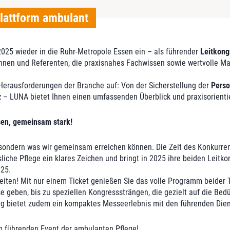
lattform ambulant
025 wieder in die Ruhr-Metropole Essen ein – als führender
Leitkong
nnen und Referenten, die praxisnahes Fachwissen sowie wertvolle Ma
Herausforderungen der Branche auf: Von der Sicherstellung der
Perso
z
– LUNA bietet Ihnen einen umfassenden Überblick und praxisorienti
sen, gemeinsam stark!
en – sondern was wir gemeinsam erreichen können. Die Zeit des Konkur
liche Pflege ein klares Zeichen und bringt in 2025 ihre beiden Leit
025.
eiten! Mit nur einem Ticket genießen Sie das volle Programm beider 
lse geben, bis zu speziellen Kongresssträngen, die gezielt auf die Be
g bietet zudem ein kompaktes Messeerlebnis mit den führenden Diens
em führenden Event der ambulanten Pflege!