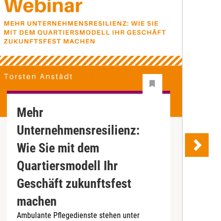
Mehr
Z
Unternehmensresilienz:
S
"
Wie Sie mit dem
P
Quartiersmodell Ihr
e
K
Geschäft zukunftsfest
m
machen
M
Ambulante Pflegedienste stehen unter