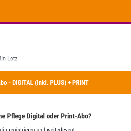
lin Lotz
bo - DIGITAL (inkl. PLUS) + PRINT
he Pflege Digital oder Print-Abo?
lig registrieren und weiterlesen!