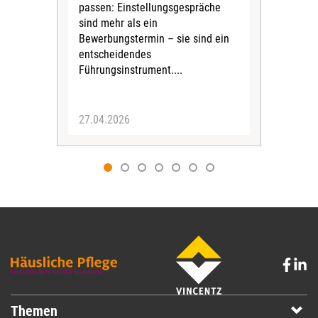
passen: Einstellungsgespräche
geze
sind mehr als ein
Bewerbungstermin – sie sind ein
entscheidendes
Führungsinstrument....
27.04.2026
17.
Themen