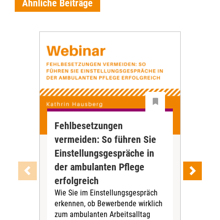
Ähnliche Beiträge
Fehlbesetzungen
Tel
vermeiden: So führen Sie
Dig
Einstellungsgespräche in
Ve
Die 
der ambulanten Pflege
häu
erfolgreich
HKP)
Wie Sie im Einstellungsgespräch
Pfle
erkennen, ob Bewerbende wirklich
und 
zum ambulanten Arbeitsalltag
Must