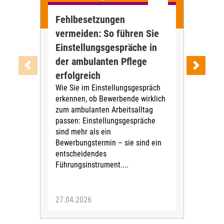
Fehlbesetzungen
Tel
vermeiden: So führen Sie
Dig
Einstellungsgespräche in
Ve
Die 
der ambulanten Pflege
häu
erfolgreich
HKP)
Wie Sie im Einstellungsgespräch
Pfle
erkennen, ob Bewerbende wirklich
und 
zum ambulanten Arbeitsalltag
Must
passen: Einstellungsgespräche
geze
sind mehr als ein
Bewerbungstermin – sie sind ein
entscheidendes
Führungsinstrument....
27.04.2026
17.