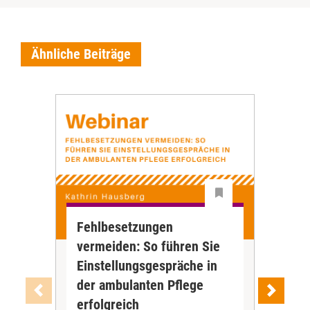
Ähnliche Beiträge
Fehlbesetzungen
Tel
vermeiden: So führen Sie
Dig
Einstellungsgespräche in
Ve
Die 
der ambulanten Pflege
häu
erfolgreich