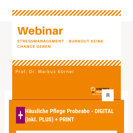
Häusliche Pflege Probeabo - DIGITAL
(inkl. PLUS) + PRINT