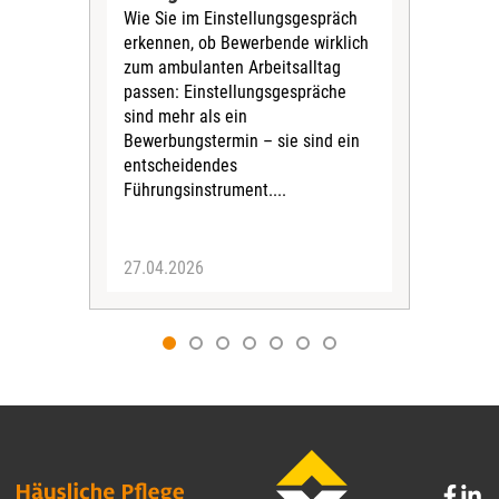
HKP)
Wie Sie im Einstellungsgespräch
Pfle
erkennen, ob Bewerbende wirklich
und 
zum ambulanten Arbeitsalltag
Must
passen: Einstellungsgespräche
geze
sind mehr als ein
Bewerbungstermin – sie sind ein
entscheidendes
Führungsinstrument....
27.04.2026
17.