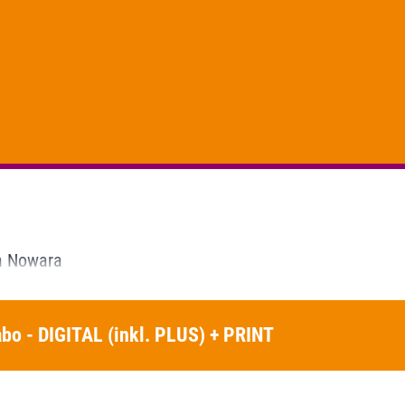
a Nowara
bo - DIGITAL (inkl. PLUS) + PRINT