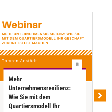
Mehr
Z
Unternehmensresilienz:
S
"
Wie Sie mit dem
P
Quartiersmodell Ihr
e
K