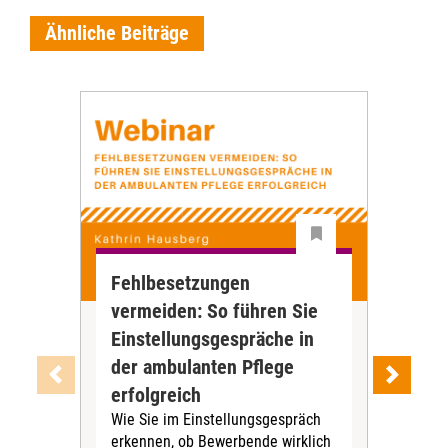
Ähnliche Beiträge
Fehlbesetzungen
Tel
vermeiden: So führen Sie
Dig
Einstellungsgespräche in
Ve
Die 
der ambulanten Pflege
häu
erfolgreich
HKP)
Wie Sie im Einstellungsgespräch
Pfle
erkennen, ob Bewerbende wirklich