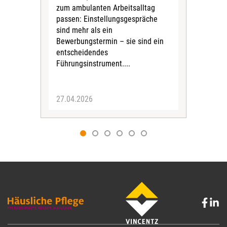
und 
zum ambulanten Arbeitsalltag
Must
passen: Einstellungsgespräche
geze
sind mehr als ein
Bewerbungstermin – sie sind ein
entscheidendes
Führungsinstrument....
27.04.2026
17.