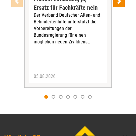
Ersatz für Fachkräfte nein
VS
Der Verband Deutscher Alten- und
Der
Behindertenhilfe unterstützt die
verö
Vorbereitungen der
Nach
Bundesregierung für einen
posi
möglichen neuen Zivildienst.
Bla
Sozi
05.08.2026
05.