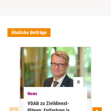
Ähnliche Beiträge
News
Ne
VDAB zu Zivildienst-
Soz
Plänen: Entlastung ja,
Nac