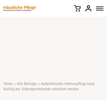
Z
u
m
I
n
h
a
l
t
s
p
r
i
n
g
e
Home
»
Alle Beiträge
»
Außerklinische Intensivpflege kann
n
künftig per Videosprechstunde verordnet werden