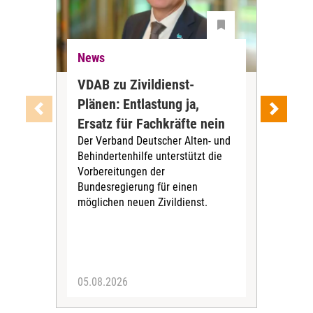
News
Ne
VDAB zu Zivildienst-
Soz
Plänen: Entlastung ja,
Nac
Ersatz für Fachkräfte nein
VS
Der Verband Deutscher Alten- und
Der
Behindertenhilfe unterstützt die
verö
Vorbereitungen der
Nach
Bundesregierung für einen
posi
möglichen neuen Zivildienst.
Bla
Sozi
05.08.2026
05.