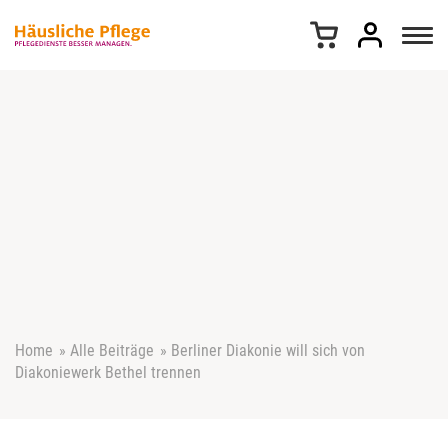
Z
u
m
I
n
h
a
l
t
s
p
r
i
n
g
e
Home
»
Alle Beiträge
»
Berliner Diakonie will sich von
n
Diakoniewerk Bethel trennen