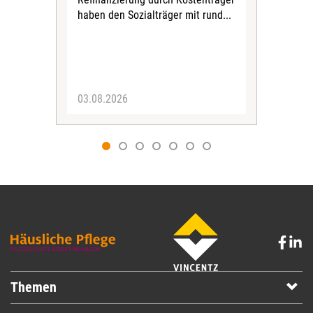
Ste
haben den Sozialträger mit rund...
für 
Exis
Ein
Stan
03.08.2026
09.
Themen