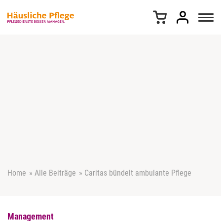
Z
u
m
I
n
h
a
l
t
s
p
r
i
n
g
e
Home
»
Alle Beiträge
»
Caritas bündelt ambulante Pflege
n
Management