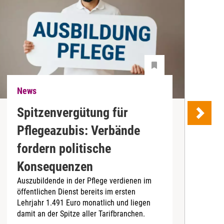
News
N
Spitzenvergütung für
Pflegeazubis: Verbände
B
fordern politische
D
Konsequenzen
4
Auszubildende in der Pflege verdienen im
I
öffentlichen Dienst bereits im ersten
b
Lehrjahr 1.491 Euro monatlich und liegen
damit an der Spitze aller Tarifbranchen.