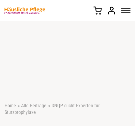
Z
u
m
I
n
h
a
l
t
s
p
r
i
n
g
e
Home
»
Alle Beiträge
»
DNQP sucht Experten für
n
Sturzprophylaxe