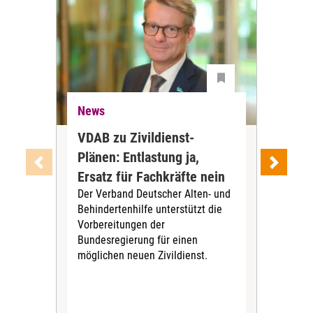
News
Ne
VDAB zu Zivildienst-
Soz
Plänen: Entlastung ja,
Nac
Ersatz für Fachkräfte nein
VS
Der Verband Deutscher Alten- und
Der
Behindertenhilfe unterstützt die
verö
Vorbereitungen der
Nach
Bundesregierung für einen
posi
möglichen neuen Zivildienst.
Bla
Sozi