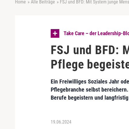
Home
»
Alle Beiträge
»
FSJ und BFD: Mit System junge Mensc
Take Care – der Leadership-Bl
FSJ und BFD: M
Pflege begeist
Ein Freiwilliges Soziales Jahr o
Pflegebranche selbst bereichern.
Berufe begeistern und langfristi
19.06.2024