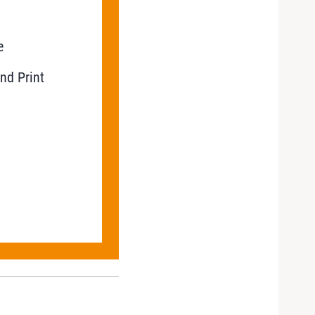
e
nd Print