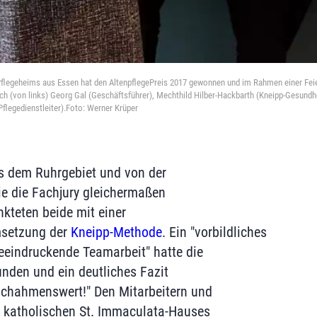
flegeheims aus Essen hat den AltenpflegePreis 2017 gewonnen und im Rahmen einer Feie
ch (von links) Georg Gal (Geschäftsführer), Mechthild Hilber-Hackbarth (Kneipp-Gesundhei
Pflegedienstleiter).Foto: Werner Krüper
s dem Ruhrgebiet und von der
e die Fachjury gleichermaßen
nkteten beide mit einer
setzung der
Kneipp-Methode
. Ein "vorbildliches
eeindruckende Teamarbeit" hatte die
unden und ein deutliches Fazit
achahmenswert!" Den Mitarbeitern und
s katholischen St. Immaculata-Hauses