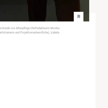
rstunde von Altenpflege-Chefredakteurin Monika
tstrainerin und Projektverantwortliche), Izabela