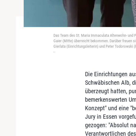
Das Team des St. Maria Immaculata Altenwohn- und P
Gaier (Mitte) überreicht bekommen. Darüber freuen si
Gierlata (Einrichtungsleiterin) und Peter Todorowski (
-
Die Einrichtungen au
Schwäbischen Alb, di
überzeugt hatten, pu
bemerkenswerten Um
Konzept" und eine "b
Jury in Essen vorgef
gezogen: "Absolut n
Verantwortlichen de