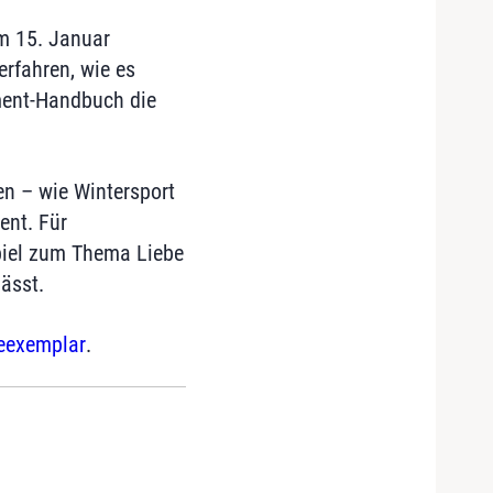
am 15. Januar
rfahren, wie es
ment-Handbuch die
n – wie Wintersport
ent. Für
spiel zum Thema Liebe
ässt.
eexemplar
.