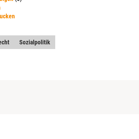
n
rucken
echt
Sozialpolitik