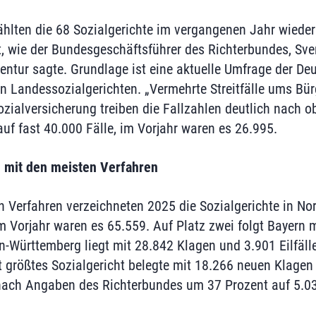
ählten die 68 Sozialgerichte im vergangenen Jahr wiede
, wie der Bundesgeschäftsführer des Richterbundes, Sve
ntur sagte. Grundlage ist eine aktuelle Umfrage der De
en Landessozialgerichten. „Vermehrte Streitfälle ums Bü
zialversicherung treiben die Fallzahlen deutlich nach o
auf fast 40.000 Fälle, im Vorjahr waren es 26.995.
 mit den meisten Verfahren
n Verfahren verzeichneten 2025 die Sozialgerichte in No
m Vorjahr waren es 65.559. Auf Platz zwei folgt Bayern m
-Württemberg liegt mit 28.842 Klagen und 3.901 Eilfällen
 größtes Sozialgericht belegte mit 18.266 neuen Klagen P
t nach Angaben des Richterbundes um 37 Prozent auf 5.0