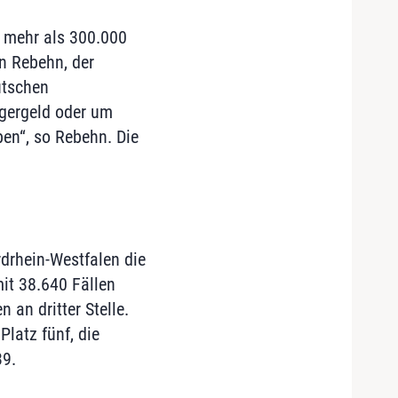
r mehr als 300.000
n Rebehn, der
utschen
rgergeld oder um
ben“, so Rebehn. Die
rdrhein-Westfalen die
it 38.640 Fällen
 an dritter Stelle.
latz fünf, die
39.