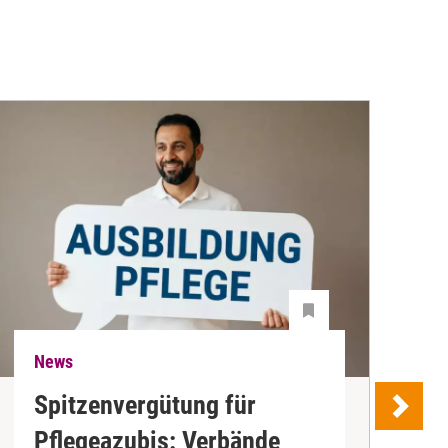
News
N
Spitzenvergütung für
Pflegeazubis: Verbände
B