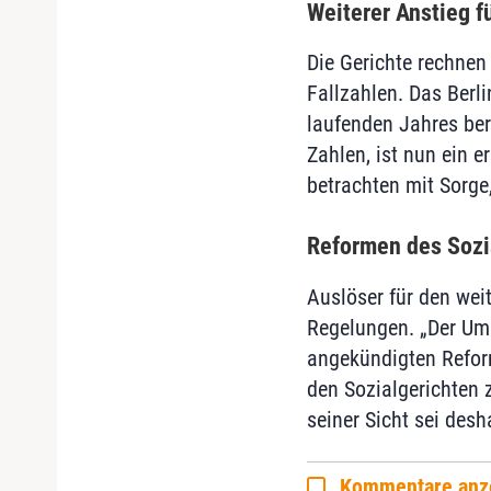
Weiterer Anstieg f
Die Gerichte rechne
Fallzahlen. Das Berl
laufenden Jahres ber
Zahlen, ist nun ein 
betrachten mit Sorge,
Reformen des Sozia
Auslöser für den wei
Regelungen. „Der Ums
angekündigten Reform
den Sozialgerichten 
seiner Sicht sei des
Kommentare anz