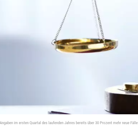
 Angaben im ersten Quartal des laufenden Jahres bereits über 30 Prozent mehr neue Fälle