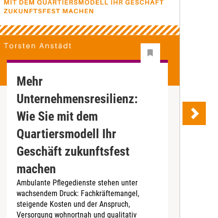
Mehr
Z
Unternehmensresilienz:
S
"
Wie Sie mit dem
P
Quartiersmodell Ihr
e
K
Geschäft zukunftsfest
m
machen
M
Ambulante Pflegedienste stehen unter
wachsendem Druck: Fachkräftemangel,
steigende Kosten und der Anspruch,
Versorgung wohnortnah und qualitativ