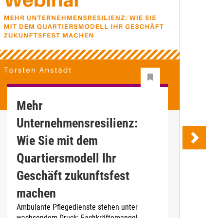
Mehr
Z
Unternehmensresilienz:
S
"
Wie Sie mit dem
P
Quartiersmodell Ihr
e
K
Geschäft zukunftsfest
m
machen
M
Ambulante Pflegedienste stehen unter
wachsendem Druck: Fachkräftemangel,