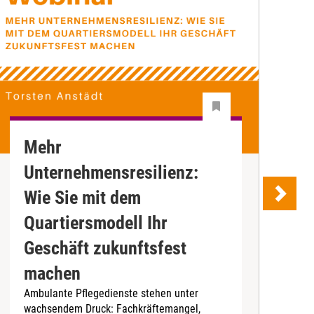
Mehr
Z
Unternehmensresilienz:
S
"
Wie Sie mit dem
P
Quartiersmodell Ihr
e
K
Geschäft zukunftsfest
m
machen
M
Ambulante Pflegedienste stehen unter
wachsendem Druck: Fachkräftemangel,