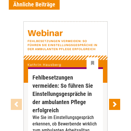
Ähnliche Beiträge
Fehlbesetzungen
Tel
vermeiden: So führen Sie
Dig
Einstellungsgespräche in
Ve
Die 
der ambulanten Pflege
häu
erfolgreich
HKP)
Wie Sie im Einstellungsgespräch
Pfle
erkennen, ob Bewerbende wirklich
und 
zum ambulanten Arbeitsalltag