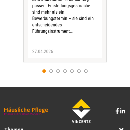
Must
passen: Einstellungsgespräche
geze
sind mehr als ein
Bewerbungstermin – sie sind ein
entscheidendes
Führungsinstrument....
27.04.2026
17.
Themen