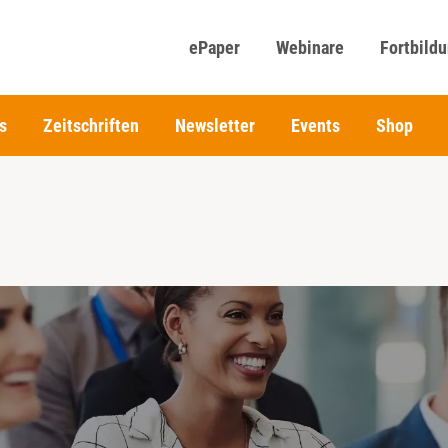
ePaper
Webinare
Fortbild
s
Zeitschriften
Newsletter
Events
Shop