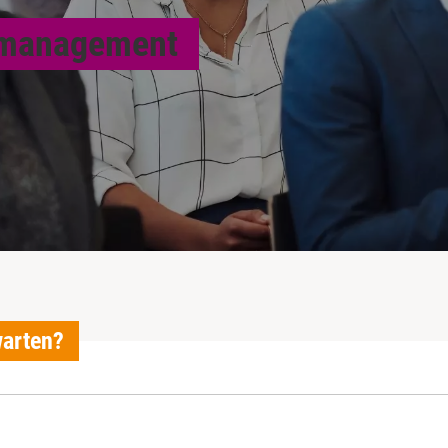
gsmanagement
warten?