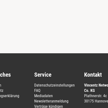
iches
Service
Kontakt
m
Datenschutzeinstellungen
Vincentz Netw
tz
FAQ
Co. KG
ungserklärung
Mediadaten
Plathnerstr. 4c
Newsletteranmeldung
30175 Hannove
Verträge kündigen