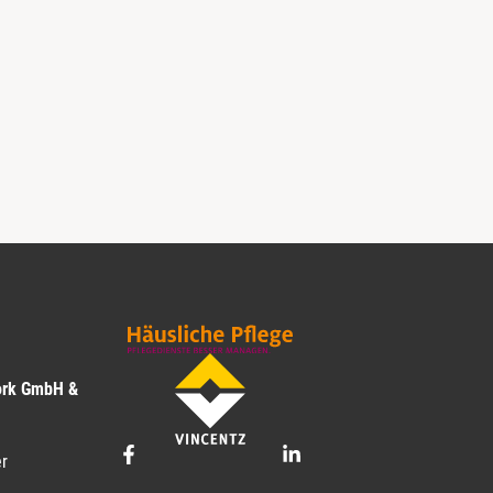
ork GmbH &
r