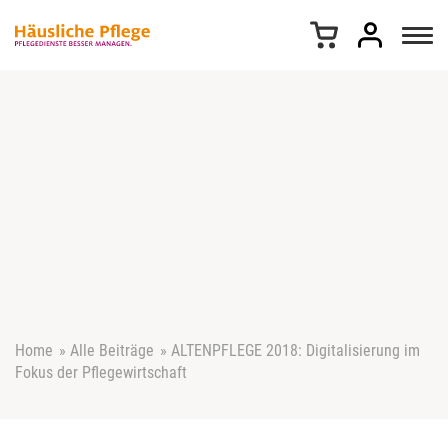
Z
u
m
I
n
h
a
l
t
s
p
r
i
n
g
e
Home
»
Alle Beiträge
»
ALTENPFLEGE 2018: Digitalisierung im
n
Fokus der Pflegewirtschaft