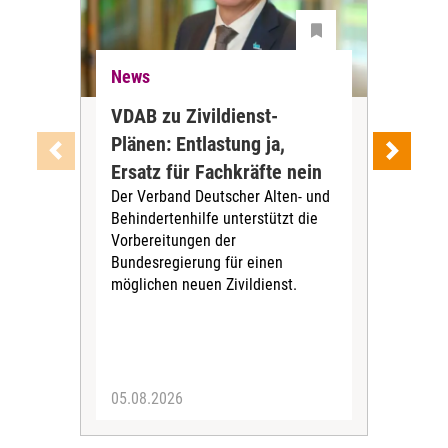
News
Ne
VDAB zu Zivildienst-
Soz
Plänen: Entlastung ja,
Nac
Ersatz für Fachkräfte nein
VS
Der Verband Deutscher Alten- und
Der
Behindertenhilfe unterstützt die
verö
Vorbereitungen der
Nach
Bundesregierung für einen
posi
möglichen neuen Zivildienst.
Bla
Sozi
05.08.2026
05.