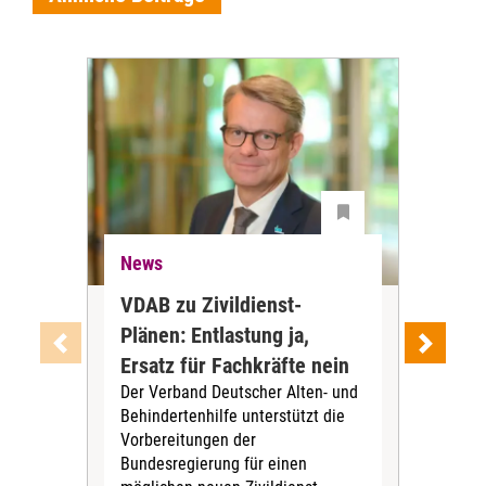
News
Ne
VDAB zu Zivildienst-
Soz
Plänen: Entlastung ja,
Nac
Ersatz für Fachkräfte nein
VS
Der Verband Deutscher Alten- und
Der
Behindertenhilfe unterstützt die
verö
Vorbereitungen der
Nach
Bundesregierung für einen
posi