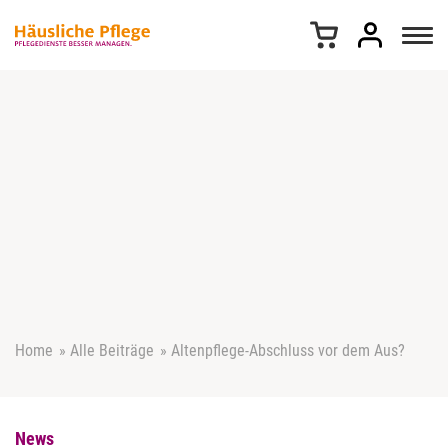
Z
u
m
I
n
h
a
l
t
s
p
r
i
n
g
e
Home
»
Alle Beiträge
»
Altenpflege-Abschluss vor dem Aus?
n
News