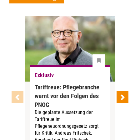
Exklusiv
Exk
Tariftreue: Pflegebranche
Ve
warnt vor den Folgen des
ve
Verk
PNOG
Pfle
Die geplante Aussetzung der
zun
Tariftreue im
Pflegeneuordnungsgesetz sorgt
für Kritik. Andreas Fritschek,
Vorstand der Paul-Riebeck-