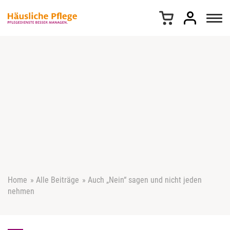
Z
u
m
I
n
h
a
l
t
s
p
r
i
n
g
e
Home
»
Alle Beiträge
»
Auch „Nein“ sagen und nicht jeden
n
nehmen