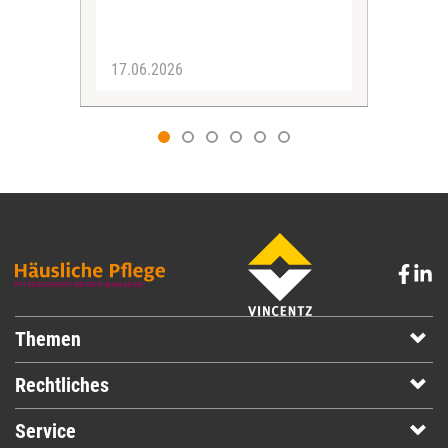
aus
Matt
17.06.2026
10.
Themen
Rechtliches
Service