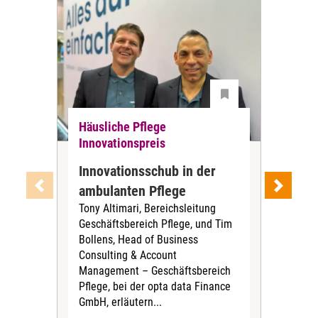
Häusliche Pflege
Häu
Innovationspreis
Inn
Innovationsschub in der
Pf
ambulanten Pflege
gew
Tony Altimari, Bereichsleitung
Inn
Geschäftsbereich Pflege, und Tim
Auf
Bollens, Head of Business
Net
Consulting & Account
(LU
Management – Geschäftsbereich
Pfl
Pflege, bei der opta data Finance
KG 
GmbH, erläutern...
Inn