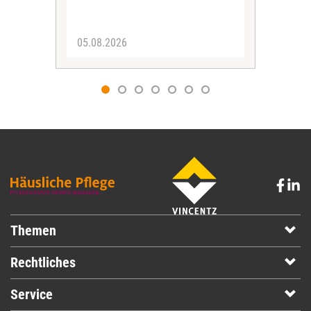
05.08.2026
05.
Themen
Rechtliches
Service