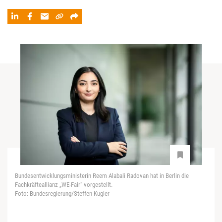
Bundesentwicklungsministerin Reem Alabali Radovan hat in Berlin die
Fachkräfteallianz „WE‑Fair“ vorgestellt.
Foto: Bundesregierung/Steffen Kugler