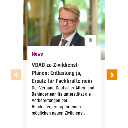
News
Ne
VDAB zu Zivildienst-
Soz
Plänen: Entlastung ja,
Nac
Ersatz für Fachkräfte nein
VS
Der Verband Deutscher Alten- und
Der
Behindertenhilfe unterstützt die
verö
Vorbereitungen der
Nach
Bundesregierung für einen
posi
möglichen neuen Zivildienst.
Bla
Sozi