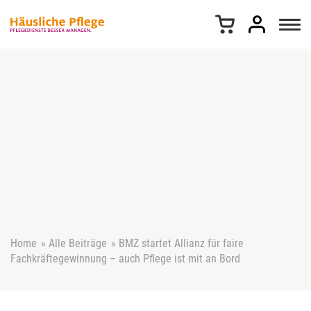
Z
u
m
I
n
h
a
l
t
s
p
r
i
n
g
e
Home
»
Alle Beiträge
»
BMZ startet Allianz für faire
n
Fachkräftegewinnung – auch Pflege ist mit an Bord