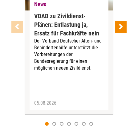
News
Ne
VDAB zu Zivildienst-
Soz
Plänen: Entlastung ja,
Nac
Ersatz für Fachkräfte nein
VS
Der Verband Deutscher Alten- und
Der
Behindertenhilfe unterstützt die
verö
Vorbereitungen der
Nach
Bundesregierung für einen
posi
möglichen neuen Zivildienst.
Bla
Sozi
05.08.2026
05.