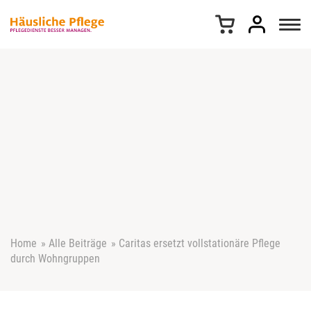
Z
u
m
I
n
h
a
l
t
s
p
r
i
n
g
e
Home
»
Alle Beiträge
»
Caritas ersetzt vollstationäre Pflege
n
durch Wohngruppen