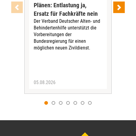
Plänen: Entlastung ja,
Nac
Ersatz für Fachkräfte nein
VS
Der Verband Deutscher Alten- und
Der
Behindertenhilfe unterstützt die
verö
Vorbereitungen der
Nach
Bundesregierung für einen
posi
möglichen neuen Zivildienst.
Bla
Sozi
05.08.2026
05.