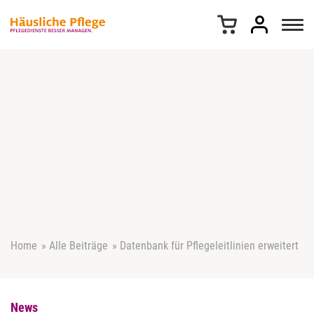
Z
u
m
I
n
h
a
l
t
s
p
r
i
n
g
e
Home
»
Alle Beiträge
»
Datenbank für Pflegeleitlinien erweitert
n
News