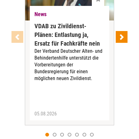
News
Ne
VDAB zu Zivildienst-
Soz
Plänen: Entlastung ja,
Nac
Ersatz für Fachkräfte nein
VS
Der Verband Deutscher Alten- und
Der
Behindertenhilfe unterstützt die
verö
Vorbereitungen der
Nach
Bundesregierung für einen
posi
möglichen neuen Zivildienst.
Bla
Sozi
05.08.2026
05.