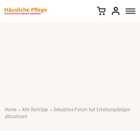
Z
u
m
I
n
h
a
l
t
s
p
r
i
n
g
e
Home
»
Alle Beiträge
»
Dekubitus-Forum hat Erhebungsbögen
n
aktualisiert