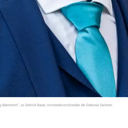
ng übernimmt", so Dietrich Bauer, Vorstandsvorsitzender der Diakonie Sachsen.