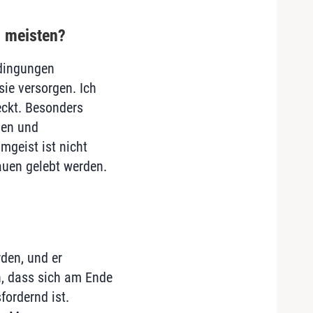
m meisten?
dingungen
sie versorgen. Ich
teckt. Besonders
zen und
mgeist ist nicht
auen gelebt werden.
rden, und er
n, dass sich am Ende
ordernd ist.