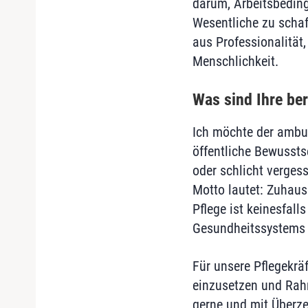
darum, Arbeitsbeding
Wesentliche zu schaf
aus Professionalität
Menschlichkeit.
​Was sind Ihre b
Ich möchte der ambul
öffentliche Bewussts
oder schlicht verges
Motto lautet: Zuhaus
Pflege ist keinesfall
Gesundheitssystems 
Für unsere Pflegekräf
einzusetzen und Rahm
gerne und mit Überz