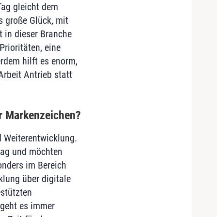
Tag gleicht dem
s große Glück, mit
t in dieser Branche
rioritäten, eine
dem hilft es enorm,
rbeit Antrieb statt
hr Markenzeichen?
d Weiterentwicklung.
trag und möchten
onders im Bereich
klung über digitale
stützten
 geht es immer