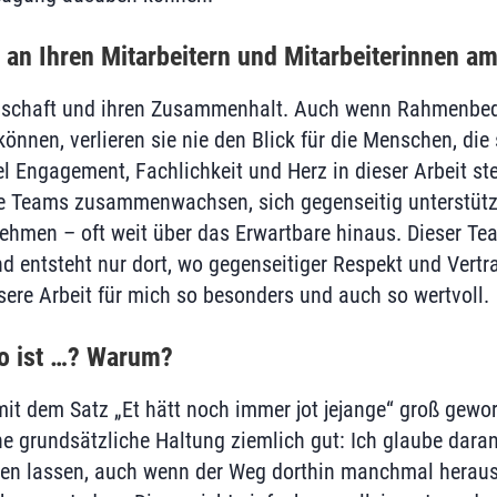
 an Ihren Mitarbeitern und Mitarbeiterinnen a
enschaft und ihren Zusammenhalt. Auch wenn Rahmenbe
önnen, verlieren sie nie den Blick für die Menschen, die 
iel En­gage­ment, Fachlichkeit und Herz in dieser Arbeit s
ie Teams zusammenwachsen, sich gegenseitig unterstüt
hmen – oft weit über das Erwartbare hinaus. Dieser Tea
nd entsteht nur dort, wo gegenseitiger Respekt und Vertr
re Arbeit für mich so besonders und auch so wertvoll.
o ist …? Warum?
mit dem Satz „Et hätt noch immer jot jejange“ groß gewo
e grundsätzliche Haltung ziemlich gut: Ich glaube dara
en lassen, auch wenn der Weg dorthin manchmal herausf