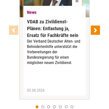
News
Ne
VDAB zu Zivildienst-
Soz
Plänen: Entlastung ja,
Nac
Ersatz für Fachkräfte nein
VS
Der Verband Deutscher Alten- und
Der
Behindertenhilfe unterstützt die
verö
Vorbereitungen der
Nach
Bundesregierung für einen
posi
möglichen neuen Zivildienst.
Bla
Sozi
05.08.2026
05.