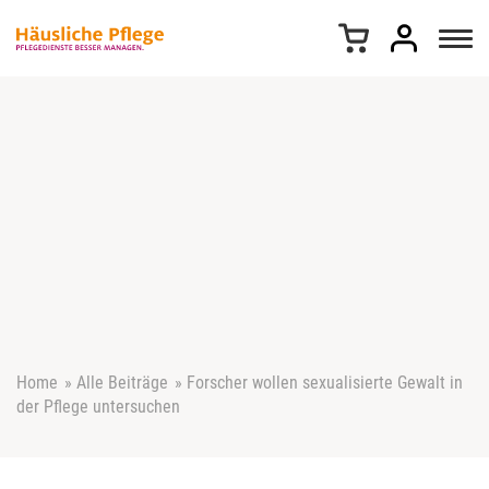
Z
u
m
I
n
h
a
l
t
s
p
r
i
n
g
e
Home
»
Alle Beiträge
»
Forscher wollen sexualisierte Gewalt in
n
der Pflege untersuchen