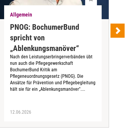
Allgemein
A
PNOG: BochumerBund
„
spricht von
T
„Ablenkungsmanöver“
Nach den Leistungserbringerverbänden übt
D
nun auch die Pflegegewerkschaft
m
BochumerBund Kritik am
d
Pflegeneuordnungsgesetz (PNOG). Die
a
Ansätze für Prävention und Pflegebegleitung
hält sie für ein „Ablenkungsmanöver"....
12.06.2026
0