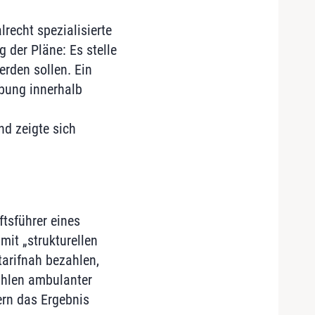
recht spezialisierte
 der Pläne: Es stelle
erden sollen. Ein
bung innerhalb
nd zeigte sich
tsführer eines
it „strukturellen
 tarifnah bezahlen,
zahlen ambulanter
ern das Ergebnis