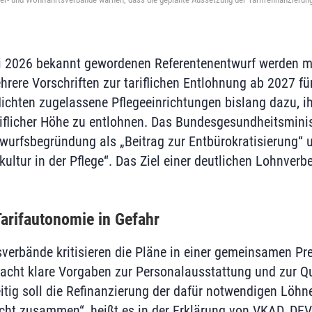
 2026 bekannt gewordenen Referentenentwurf werden m
rere Vorschriften zur tariflichen Entlohnung ab 2027 für
flichten zugelassene Pflegeeinrichtungen bislang dazu, i
ariflicher Höhe zu entlohnen. Das Bundesgesundheitsmini
twurfsbegründung als „Beitrag zur Entbürokratisierung“ u
ultur in der Pflege“. Das Ziel einer deutlichen Lohnverb
arifautonomie in Gefahr
sverbände kritisieren die Pläne in einer gemeinsamen Pr
 macht klare Vorgaben zur Personalausstattung und zur Qu
itig soll die Refinanzierung der dafür notwendigen Löhn
cht zusammen“, heißt es in der Erklärung von VKAD, DE