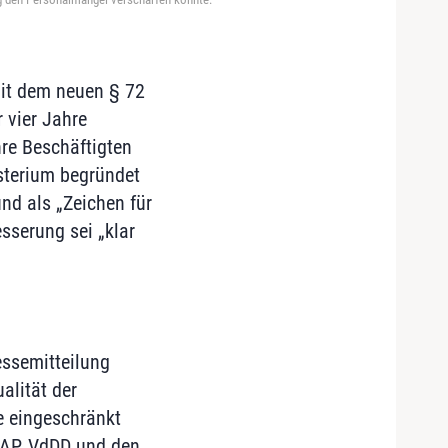
it dem neuen § 72
 vier Jahre
hre Beschäftigten
sterium begründet
nd als „Zeichen für
esserung sei „klar
essemitteilung
alität der
e eingeschränkt
VAP, VdDD und den