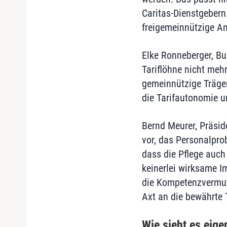
Caritas-Dienstgeber
freigemeinnützige An
Elke Ronneberger, Bu
Tariflöhne nicht mehr
gemeinnützige Träger,
die Tarifautonomie u
Bernd Meurer, Präsid
vor, das Personalprob
dass die Pflege auch
keinerlei wirksame 
die Kompetenzvermutu
Axt an die bewährte T
Wie sieht es eige