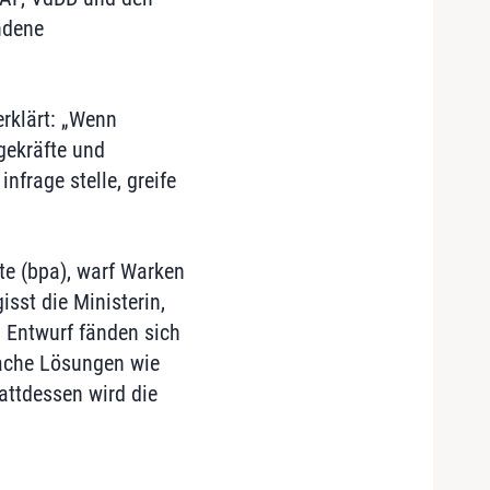
ndene
erklärt: „Wenn
egekräfte und
nfrage stelle, greife
te (bpa), warf Warken
sst die Ministerin,
 Entwurf fänden sich
ache Lösungen wie
attdessen wird die