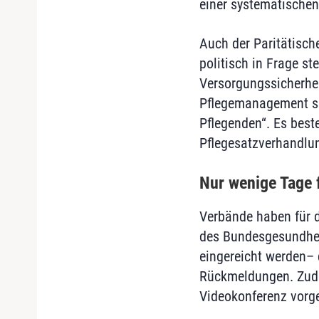
einer systematischen
Auch der Paritätisch
politisch in Frage st
Versorgungssicherhei
Pflegemanagement sieh
Pflegenden“. Es best
Pflegesatzverhandlu
Nur wenige Tage 
Verbände haben für d
des Bundesgesundhei
eingereicht werden– 
Rückmeldungen. Zude
Videokonferenz vorg