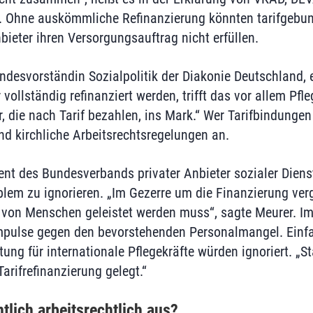
n. Ohne auskömmliche Refinanzierung könnten tarifgebu
bieter ihren Versorgungsauftrag nicht erfüllen.
ndesvorständin Sozialpolitik der Diakonie Deutschland, 
 vollständig refinanziert werden, trifft das vor allem Pfl
 die nach Tarif bezahlen, ins Mark.“ Wer Tarifbindungen i
nd kirchliche Arbeitsrechtsregelungen an.
ent des Bundesverbands privater Anbieter sozialer Diens
lem zu ignorieren. „Im Gezerre um die Finanzierung vergi
 von Menschen geleistet werden muss“, sagte Meurer. Im
Impulse gegen den bevorstehenden Personalmangel. Einf
ng für internationale Pflegekräfte würden ignoriert. „St
arifrefinanzierung gelegt.“
ntlich arbeitsrechtlich aus?