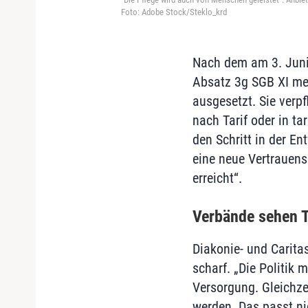
Foto: Adobe Stock/Steklo_krd
Nach dem am 3. Juni
Absatz 3g SGB XI meh
ausgesetzt. Sie verp
nach Tarif oder in t
den Schritt in der En
eine neue Vertrauensk
erreicht“.
Verbände sehen T
Diakonie- und Carita
scharf. „Die Politik
Versorgung. Gleichze
werden. Das passt ni