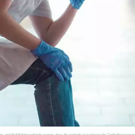
ter- und Wohlfahrtsverbände warnen, dass die geplante Aussetzung der Tarifrefinanzieru