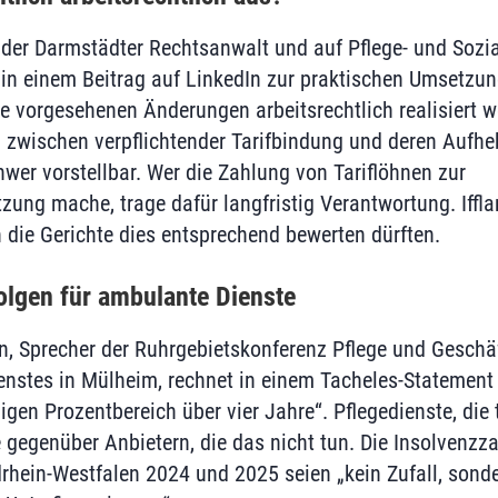
 der Darmstädter Rechtsanwalt und auf Pflege‑ und Sozial
 in einem Beitrag auf LinkedIn zur praktischen Umsetzung
ie vorgesehenen Änderungen arbeitsrechtlich realisiert w
 zwischen verpflichtender Tarifbindung und deren Aufhe
hwer vorstellbar. Wer die Zahlung von Tariflöhnen zur
ung mache, trage dafür langfristig Verantwortung. Iffla
 die Gerichte dies entsprechend bewerten dürften.
olgen für ambulante Dienste
, Sprecher der Ruhrgebietskonferenz Pflege und Geschäf
nstes in Mülheim, rechnet in einem Tacheles-Statement m
ligen Prozentbereich über vier Jahre“. Pflegedienste, die
e gegenüber Anbietern, die das nicht tun. Die Insolvenz
drhein-Westfalen 2024 und 2025 seien „kein Zufall, sond