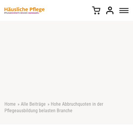
Z
u
m
I
n
h
a
l
t
s
p
r
i
n
g
e
Home
»
Alle Beiträge
»
Hohe Abbruchquoten in der
n
Pflegeausbildung belasten Branche