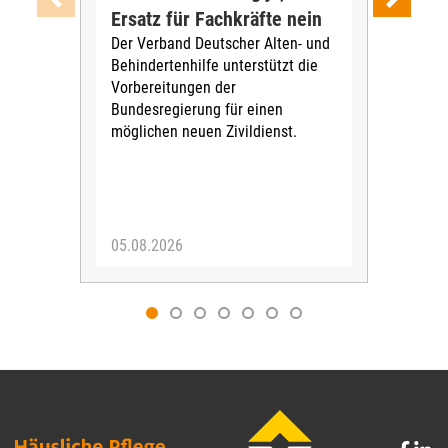
Ersatz für Fachkräfte nein
VS
Der Verband Deutscher Alten- und
Der
Behindertenhilfe unterstützt die
verö
Vorbereitungen der
Nach
Bundesregierung für einen
posi
möglichen neuen Zivildienst.
Bla
Sozi
05.08.2026
05.