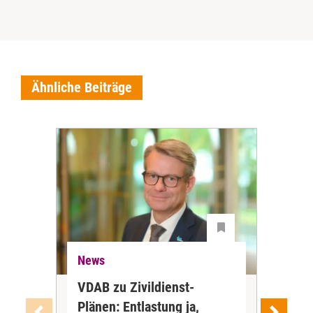
Ähnliche Beiträge
News
Ne
VDAB zu Zivildienst-
Soz
Plänen: Entlastung ja,
Nac