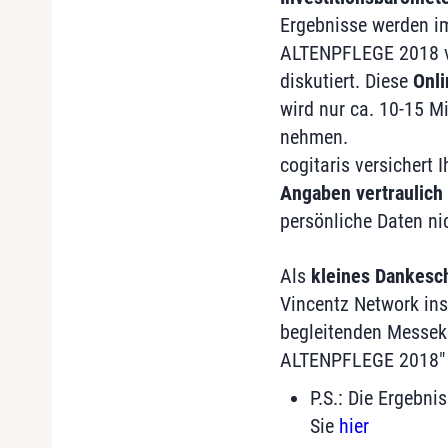
Ergebnisse werden i
ALTENPFLEGE 2018 vor
diskutiert. Diese
Onl
wird nur ca. 10-15 Mi
nehmen.
cogitaris versichert 
Angaben vertraulich
persönliche Daten ni
Als
kleines Dankesc
Vincentz Network in
begleitenden Messek
ALTENPFLEGE 2018" i
P.S.: Die Ergebni
Sie
hier