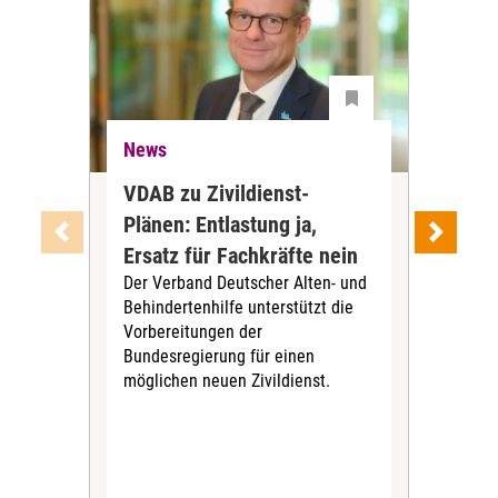
News
Ne
VDAB zu Zivildienst-
Soz
Plänen: Entlastung ja,
Nac
Ersatz für Fachkräfte nein
VS
Der Verband Deutscher Alten- und
Der
Behindertenhilfe unterstützt die
verö
Vorbereitungen der
Nach
Bundesregierung für einen
posi
möglichen neuen Zivildienst.
Bla
Sozi