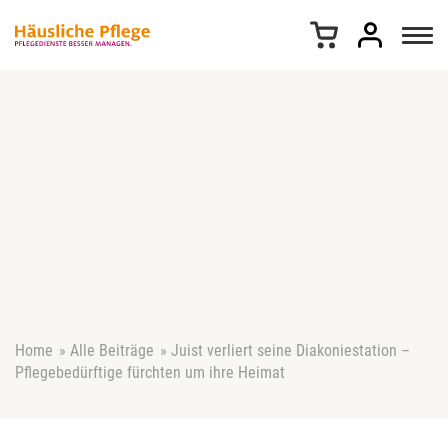
Z
u
m
I
n
h
a
l
t
s
p
r
i
n
g
e
Home
»
Alle Beiträge
»
Juist verliert seine Diakoniestation –
n
Pflegebedürftige fürchten um ihre Heimat